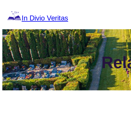
Aller
au
contenu
In Divio Veritas
Rel