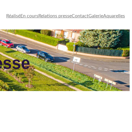
Réalisé
En cours
Relations presse
Contact
Galerie
Aquarelles
esse